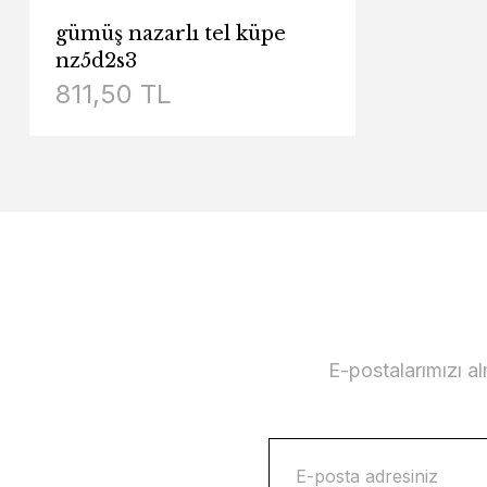
gümüş nazarlı tel küpe
nz5d2s3
811,50 TL
E-postalarımızı a