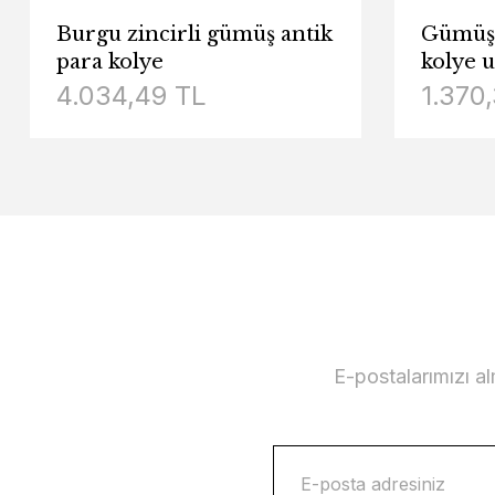
Burgu zincirli gümüş antik
Gümüş 
para kolye
kolye 
4.034,49 TL
1.370
E-postalarımızı a