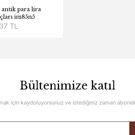
antik para lira
uçları im85n5
,37 TL
Bültenimize katıl
lmak için kaydoluyorsunuz ve istediğiniz zaman abonelikt