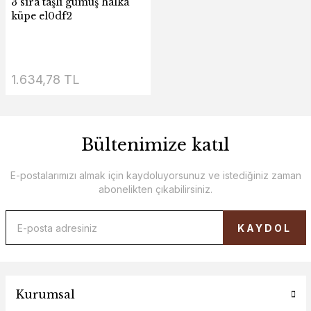
3 sıra taşlı gümüş halka
küpe el0df2
1.634,78 TL
Bültenimize katıl
E-postalarımızı almak için kaydoluyorsunuz ve istediğiniz zaman
abonelikten çıkabilirsiniz.
KAYDOL
Kurumsal