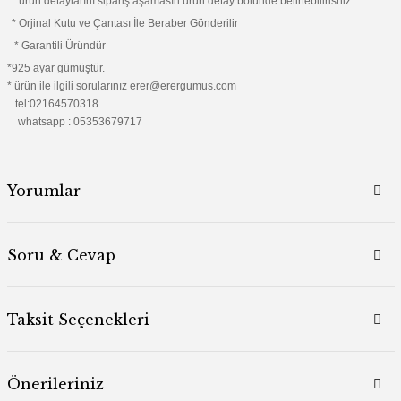
* ürün detaylarını sipariş aşamasın ürün detay bölünde belirtebilirisniz
* Orjinal Kutu ve Çantası İle Beraber Gönderilir
* Garantili Üründür
*925 ayar gümüştür.
* ürün ile ilgili sorularınız erer@erergumus.com
tel:02164570318
whatsapp : 05353679717
Yorumlar
Soru & Cevap
Taksit Seçenekleri
Önerileriniz