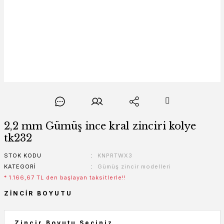
2,2 mm Gümüş ince kral zinciri kolye
tk232
STOK KODU
KNPRTWX3
KATEGORI
Gümüş zincir modelleri
* 1.166,67 TL den başlayan taksitlerle!!
ZINCIR BOYUTU