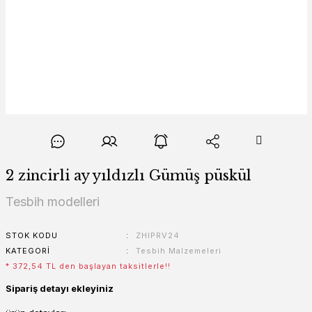
2 zincirli ay yıldızlı Gümüş püskül
Tesbih modelleri
STOK KODU
ZHIPRV24
KATEGORI
Tesbih Malzemeleri
* 372,54 TL den başlayan taksitlerle!!
Sipariş detayı ekleyiniz