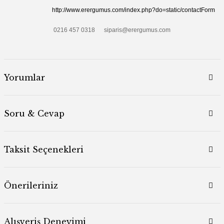
http://www.erergumus.com/index.php?do=static/contactForm
0216 457 0318 siparis@erergumus.com
Yorumlar
Soru & Cevap
Taksit Seçenekleri
Önerileriniz
Alışveriş Deneyimi