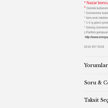
* Nazar boncuğ
*
Günlük kullanım
* Ürünlerimiz kutu
* İsim,renk istekl
* 1-5 iş günü içind
* Gümüş ürünlerini
z.Parfüm,şampuan 
http://www.ererg
0216 457 0318 
Yorumlar
Soru & C
Taksit Se