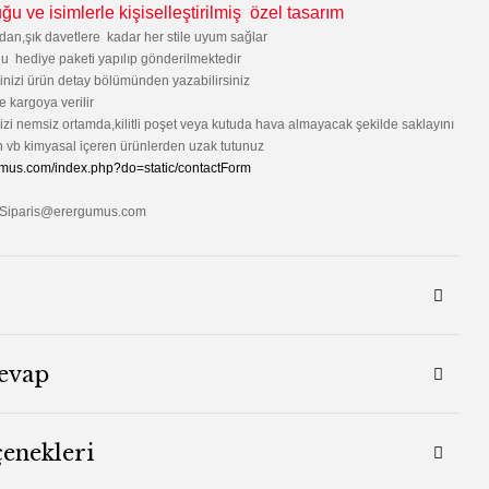
u ve isimlerle kişiselleştirilmiş özel tasarım
dan,şık davetlere kadar her stile uyum sağlar
lu hediye paketi yapılıp gönderilmektedir
erinizi ürün detay bölümünden yazabilirsiniz
e kargoya verilir
zi nemsiz ortamda,kilitli poşet veya kutuda hava almayacak şekilde saklayını
vb kimyasal içeren ürünlerden uzak tutunuz
umus.com/index.php?do=static/contactForm
Siparis@erergumus.com
evap
çenekleri