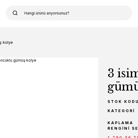
ş kolye
3 isi
gümü
STOK KOD
KATEGORI
KAPLAMA
RENGINI S
* 790,56 T