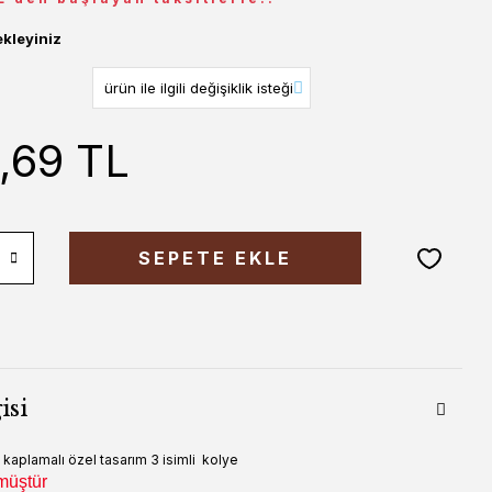
ekleyiniz
,69 TL
SEPETE EKLE
isi
 kaplamalı özel tasarım 3 isimli kolye
müştür