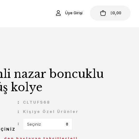
Üye Girişi
0,00
mli nazar boncuklu
ş kolye
U
CLTUFS68
Kişiye Özel Ürünler
EÇINIZ
L den başlayan taksitlerle!!