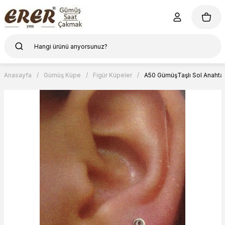
Anasayfa
Gümüş Küpe
Figür Küpeler
A50 GümüşTaşlı Sol Anahta