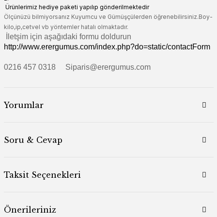
Ürünlerimiz hediye paketi yapılıp gönderilmektedir
Ölçünüzü bilmiyorsanız Kuyumcu ve Gümüşçülerden öğrenebilirsiniz.Boy-
kilo,ip,cetvel vb yöntemler hatalı olmaktadır.
İletşim için aşağıdaki formu doldurun
http://www.erergumus.com/index.php?do=static/contactForm
0216 457 0318 Siparis@erergumus.com
Yorumlar
Soru & Cevap
Taksit Seçenekleri
Önerileriniz