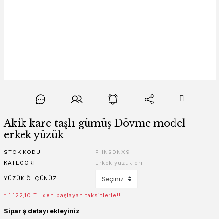
Akik kare taşlı gümüş Dövme model
erkek yüzük
STOK KODU
FHNSDNX9
KATEGORI
Erkek yüzükleri
YÜZÜK ÖLÇÜNÜZ
* 1.122,10 TL den başlayan taksitlerle!!
Sipariş detayı ekleyiniz