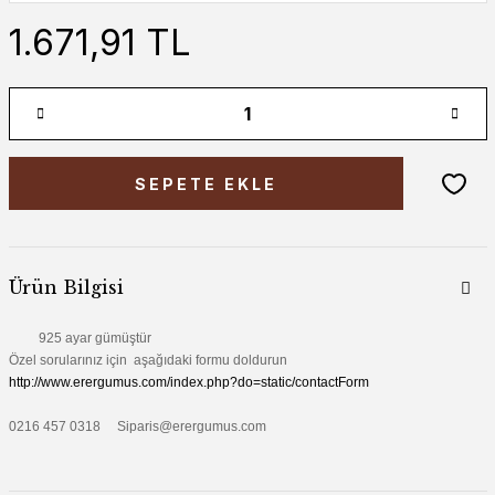
1.671,91 TL
SEPETE EKLE
Ürün Bilgisi
925 ayar gümüştür
Özel sorularınız için aşağıdaki formu doldurun
http://www.erergumus.com/index.php?do=static/contactForm
0216 457 0318 Siparis@erergumus.com