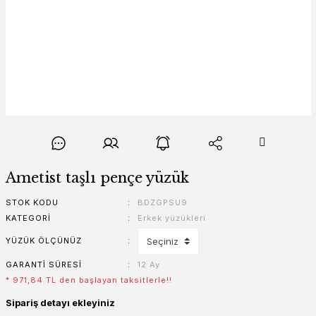
Ametist taşlı pençe yüzük
STOK KODU
BDZGPSU9
KATEGORI
Erkek yüzükleri
YÜZÜK ÖLÇÜNÜZ
GARANTI SÜRESI
12 Ay
* 971,84 TL den başlayan taksitlerle!!
Sipariş detayı ekleyiniz