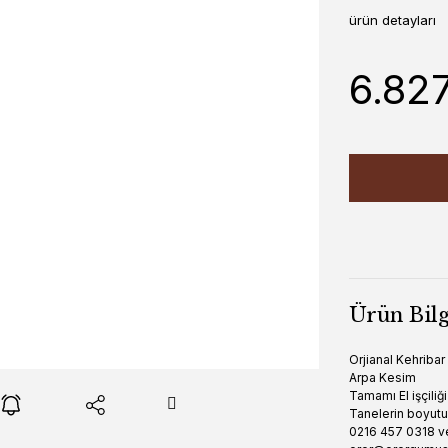
ürün detayları
6.82
Ürün Bilg
Orjianal Kehriba
Arpa Kesim
Tamamı El işçiliği
Tanelerin boyut
0216 457 0318 v