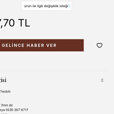
7,70 TL
GELİNCE HABER VER
isi
r Tesbih
u 7mm dir
eya 0535 367 9717