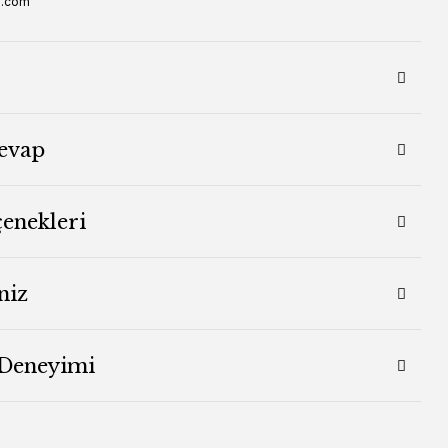
s.com
evap
çenekleri
niz
 Deneyimi