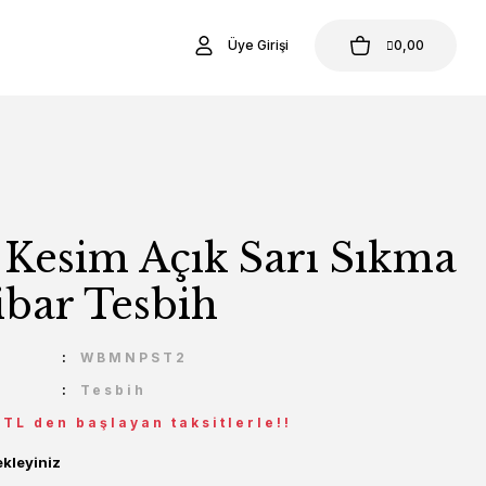
Üye Girişi
0,00
 Kesim Açık Sarı Sıkma
ibar Tesbih
U
WBMNPST2
Tesbih
 TL den başlayan taksitlerle!!
ekleyiniz