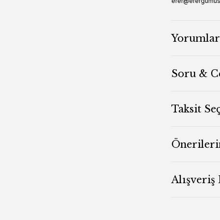
erer@erergumu
Yorumlar
Soru & C
Taksit Se
Önerileri
Alışveriş