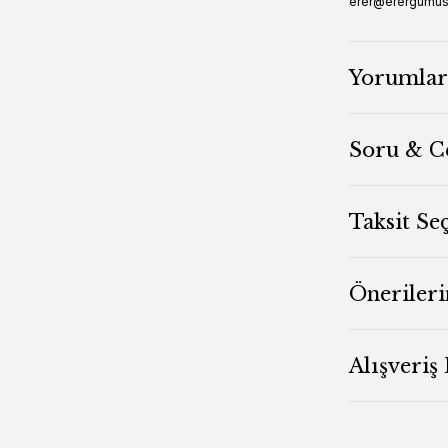
erer@erergumu
Yorumlar
Soru & C
Taksit Se
Önerileri
Alışveriş