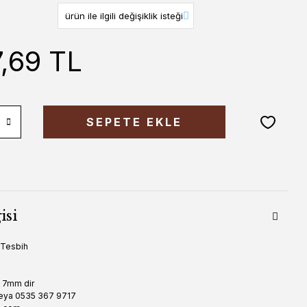
7,69 TL
SEPETE EKLE
isi
r Tesbih
u 7mm dir
eya 0535 367 9717