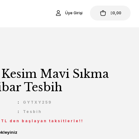
Üye Girişi
0,00
 Kesim Mavi Sıkma
ibar Tesbih
U
GYTXY259
Tesbih
 TL den başlayan taksitlerle!!
ekleyiniz