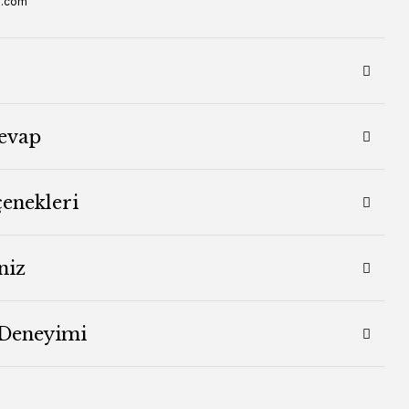
s.com
evap
çenekleri
niz
 Deneyimi