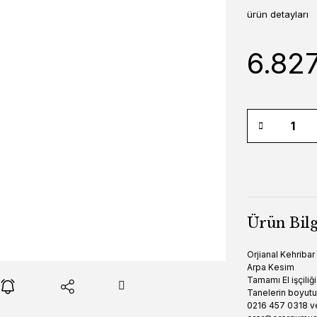
ürün detayları
6.82
Ürün Bilg
Orjianal Kehriba
Arpa Kesim
Tamamı El işçiliği
Tanelerin boyut
0216 457 0318 v