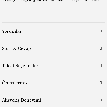
iletşim için : erer@erergumus.com 0216 457 0318 veya 0535 367 9717
Yorumlar
Soru & Cevap
Taksit Seçenekleri
Önerileriniz
Alışveriş Deneyimi