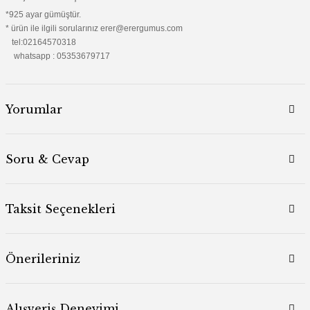
*925 ayar gümüştür.
* ürün ile ilgili sorularınız erer@erergumus.com
tel:02164570318
whatsapp : 05353679717
Yorumlar
Soru & Cevap
Taksit Seçenekleri
Önerileriniz
Alışveriş Deneyimi