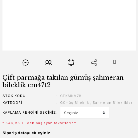
Çift parmağa takılan gümüş şahmeran
bileklik cm47t2
STOK KODU
CEKMNV78
KATEGORI
Gümüş Bileklik
,
Şahmeran Bileklikler
KAPLAMA RENGINI SEÇINIZ
* 549,85 TL den başlayan taksitlerle!!
Sipariş detayı ekleyiniz