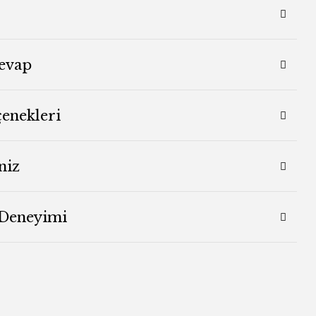
evap
çenekleri
niz
 Deneyimi