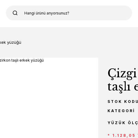
erkek yüzüğü
Çizgi
taşlı
STOK KOD
KATEGORI
YÜZÜK ÖL
* 1.128,05