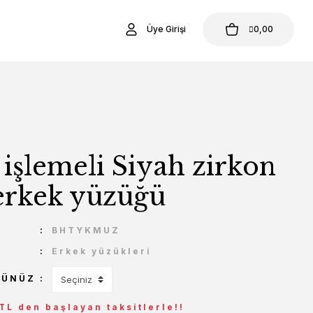
Üye Girişi
0,00
 işlemeli Siyah zirkon
 erkek yüzüğü
U
BHTYKMUZ
Erkek yüzükleri
ÇÜNÜZ
 TL den başlayan taksitlerle!!