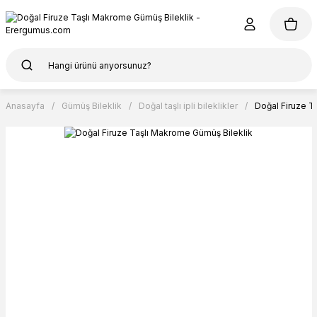
Anasayfa
Gümüş Bileklik
Doğal taşlı ipli bileklikler
Doğal Firuze T