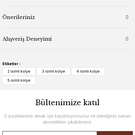
Önerileriniz
Alışveriş Deneyimi
Etiketler :
2 isimli kolye
3 isimli kolye
4 isimli kolye
5 isimli kolye
Bültenimize katıl
E-postalarımızı almak için kaydoluyorsunuz ve istediğiniz zaman
abonelikten çıkabilirsiniz.