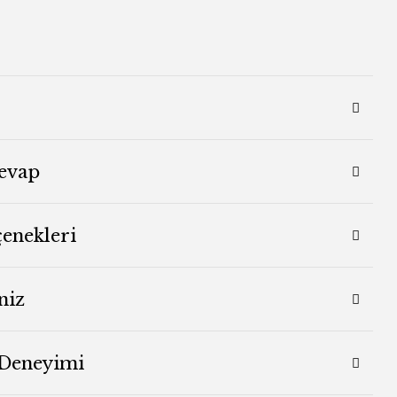
evap
çenekleri
niz
 Deneyimi