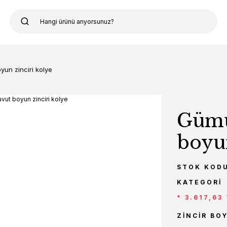
un zinciri kolye
Gümü
boyun
STOK KOD
KATEGORI
* 3.617,63
ZINCIR BO