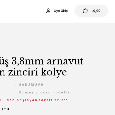
Üye Girişi
0,00
ş 3,8mm arnavut
 zinciri kolye
U
SADJMUV9
Gümüş zincir modelleri
 TL den başlayan taksitlerle!!
YUTU