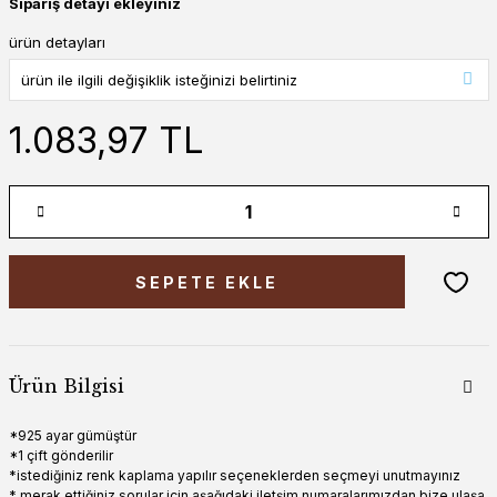
Sipariş detayı ekleyiniz
ürün detayları
1.083,97 TL
SEPETE EKLE
Ürün Bilgisi
*925 ayar gümüştür
*1 çift gönderilir
*istediğiniz renk kaplama yapılır seçeneklerden seçmeyi unutmayınız
* merak ettiğiniz sorular için aşağıdaki iletşim numaralarımızdan bize ulaşa