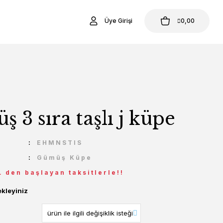
Üye Girişi
0,00
 3 sıra taşlı j küpe
U
EHMNSTIS
Gümüş Küpe
L den başlayan taksitlerle!!
ekleyiniz