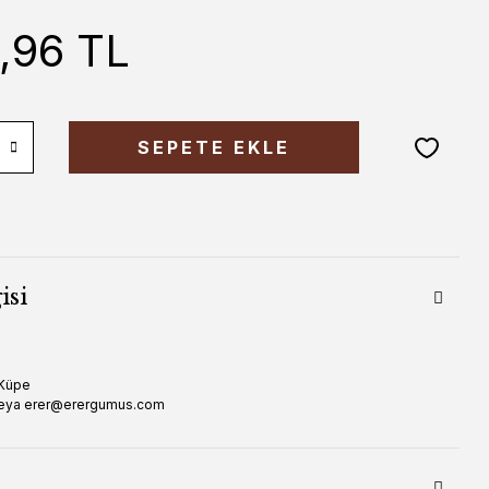
5,96 TL
SEPETE EKLE
isi
 Küpe
veya erer@erergumus.com