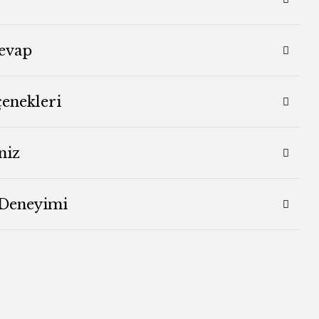
evap
çenekleri
niz
 Deneyimi