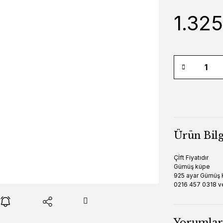
1.32
Ürün Bilg
Çİft Fiyatıdır
Gümüş küpe
925 ayar Gümüş
0216 457 0318 
Yorumlar