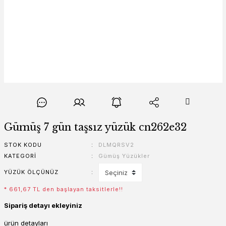
Gümüş 7 gün taşsız yüzük cn262e32
STOK KODU
DLMQRSV2
KATEGORI
Gümüş Yüzükler
YÜZÜK ÖLÇÜNÜZ
* 661,67 TL den başlayan taksitlerle!!
Sipariş detayı ekleyiniz
ürün detayları