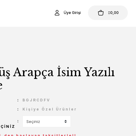
Üye Girişi
0,00
ş Arapça İsim Yazılı
e
U
BGJRCDFV
Kişiye Özel Ürünler
EÇINIZ
L den başlayan taksitlerle!!