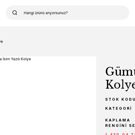
ye
Gümü
Koly
STOK KOD
KATEGORI
KAPLAMA
RENGINI S
* 430,04 T