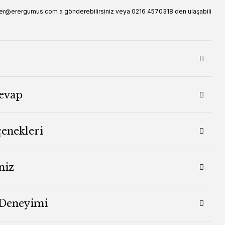
rer@erergumus.com a gönderebilirsiniz veya 0216 4570318 den ulaşabili
evap
çenekleri
niz
 Deneyimi