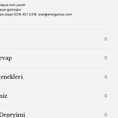
rapça isim yazılır
ayar gümüştür
 bize ulaşın 0216 457 0318 erer@erergumus.com
evap
çenekleri
niz
 Deneyimi