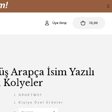
Üye Girişi
0,00
ş Arapça İsim Yazılı
 Kolyeler
U
GPUETW37
Kişiye Özel Ürünler