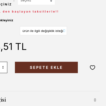
EÇINIZ
L den başlayan taksitlerle!!
ekleyiniz
,51 TL
SEPETE EKLE
isi