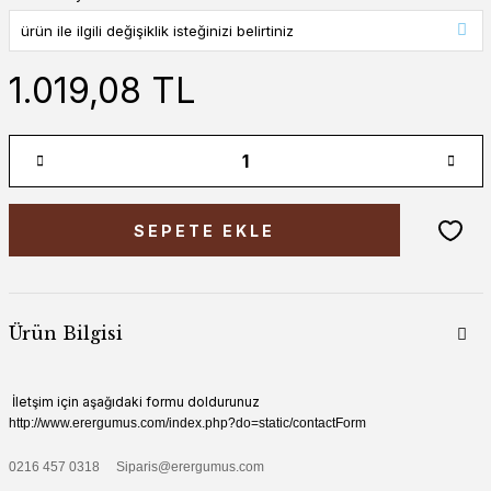
1.019,08 TL
SEPETE EKLE
Ürün Bilgisi
İletşim için aşağıdaki formu doldurunuz
http://www.erergumus.com/index.php?do=static/contactForm
0216 457 0318 Siparis@erergumus.com