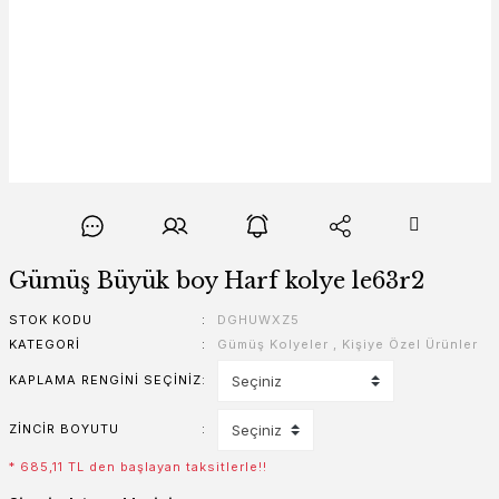
Gümüş Büyük boy Harf kolye le63r2
STOK KODU
DGHUWXZ5
KATEGORI
Gümüş Kolyeler
,
Kişiye Özel Ürünler
KAPLAMA RENGINI SEÇINIZ
ZINCIR BOYUTU
* 685,11 TL den başlayan taksitlerle!!