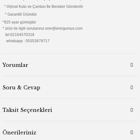
* Orjinal Kutu ve Çantası İle Beraber Gönderilir
* Garantili Üründür
*925 ayar gümüştür.
* ürün ile ilgili sorularınız erer@erergumus.com
tel:02164570318
whatsapp : 05353679717
Yorumlar
Soru & Cevap
Taksit Seçenekleri
Önerileriniz