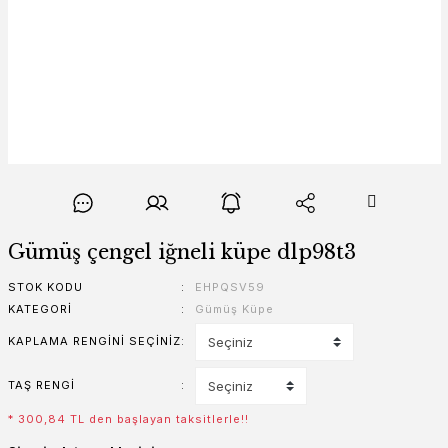
Gümüş çengel iğneli küpe dlp98t3
STOK KODU
EHPQSV59
KATEGORI
Gümüş Küpe
KAPLAMA RENGINI SEÇINIZ
TAŞ RENGI
* 300,84 TL den başlayan taksitlerle!!