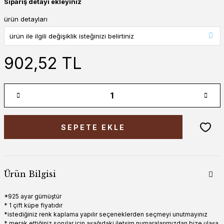
Sipariş detayı ekleyiniz
ürün detayları
902,52 TL
SEPETE EKLE
Ürün Bilgisi
*925 ayar gümüştür
* 1 çift küpe fiyatıdır
*istediğiniz renk kaplama yapılır seçeneklerden seçmeyi unutmayınız
* merak ettiğiniz sorular için aşağıdaki iletşim numaralarımızdan bize ulaşa