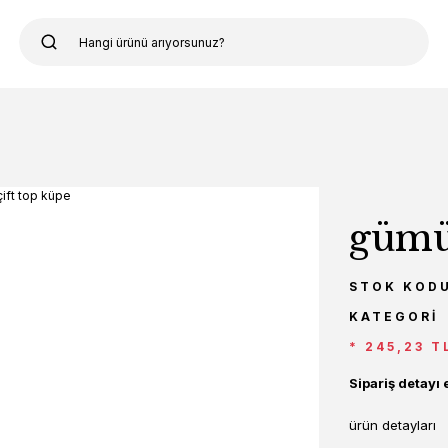
gümüş
STOK KOD
KATEGORI
* 245,23 T
Sipariş detayı 
ürün detayları