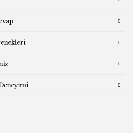
evap
çenekleri
niz
 Deneyimi