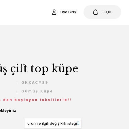
Üye Girişi
0,00
 çift top küpe
U
GKXACY89
Gümüş Küpe
L den başlayan taksitlerle!!
ekleyiniz