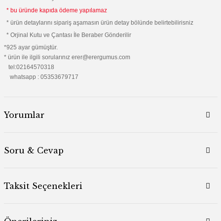
* bu üründe kapıda ödeme yapılamaz
* ürün detaylarını sipariş aşamasın ürün detay bölünde belirtebilirisniz
* Orjinal Kutu ve Çantası İle Beraber Gönderilir
*925 ayar gümüştür.
* ürün ile ilgili sorularınız erer@erergumus.com
tel:02164570318
whatsapp : 05353679717
Yorumlar
Soru & Cevap
Taksit Seçenekleri