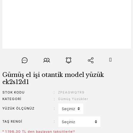
Gümüş el işi otantik model yüzük
ek2s12d1
STOK KODU
ZPEAGWQTR9
KATEGORI
Gümüş Yüzükler
YÜZÜK ÖLÇÜNÜZ
TAŞ RENGI
* 1.198,30 TL den başlayan taksitlerle!!