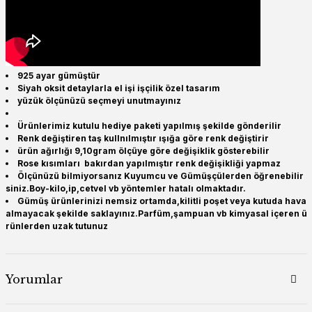
925 ayar gümüştür
Siyah oksit detaylarla el işi işçilik özel tasarım
yüzük ölçünüzü seçmeyi unutmayınız
Ürünlerimiz kutulu hediye paketi yapılmış şekilde gönderilir
Renk değiştiren taş kullnılmıştır ışığa göre renk değiştirir
ürün ağırlığı 9,10gram ölçüye göre değişiklik gösterebilir
Rose kısımları bakırdan yapılmıştır renk değişikliği yapmaz
Ölçünüzü bilmiyorsanız Kuyumcu ve Gümüşçülerden öğrenebilir
siniz.Boy-kilo,ip,cetvel vb yöntemler hatalı olmaktadır.
Gümüş ürünlerinizi nemsiz ortamda,kilitli poşet veya kutuda hava
almayacak şekilde saklayınız.Parfüm,şampuan vb kimyasal içeren ü
rünlerden uzak tutunuz
Yorumlar