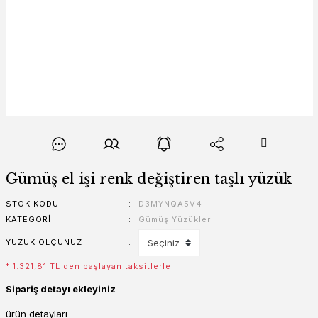
Gümüş el işi renk değiştiren taşlı yüzük
STOK KODU
D3MYNQA5V4
KATEGORI
Gümüş Yüzükler
YÜZÜK ÖLÇÜNÜZ
* 1.321,81 TL den başlayan taksitlerle!!
Sipariş detayı ekleyiniz
ürün detayları