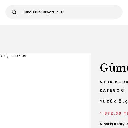
Gümü
STOK KOD
KATEGORI
YÜZÜK ÖL
* 872,39 T
Sipariş detayı 