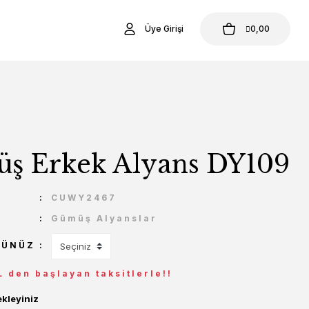
Üye Girişi
0,00
ş Erkek Alyans DY109
U
CUWY2467
Gümüş Alyanslar
ÇÜNÜZ
L den başlayan taksitlerle!!
ekleyiniz