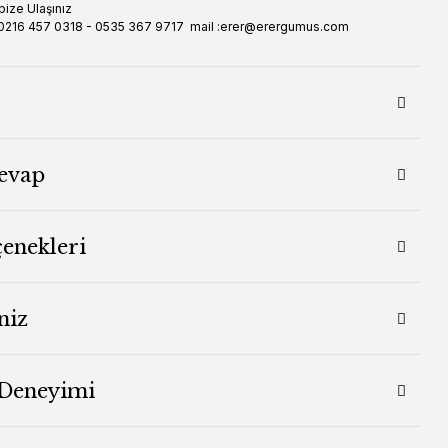
 bize Ulaşınız
 : 0216 457 0318 - 0535 367 9717 mail :erer@erergumus.com
evap
çenekleri
niz
 Deneyimi