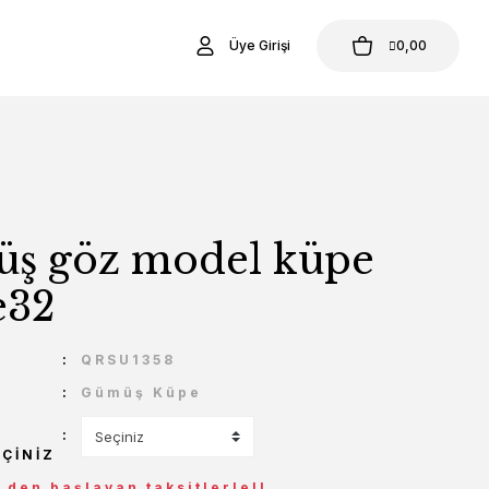
Üye Girişi
0,00
ş göz model küpe
e32
U
QRSU1358
Gümüş Küpe
EÇINIZ
L den başlayan taksitlerle!!