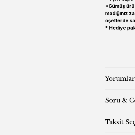
*Gümüş ürün
madığınız za
oşetlerde s
* Hediye pake
Yorumlar
Soru & C
Taksit Se