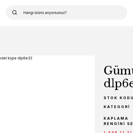
Gümü
dlp6
STOK KOD
KATEGORI
KAPLAMA
RENGINI S
* 548,11 T