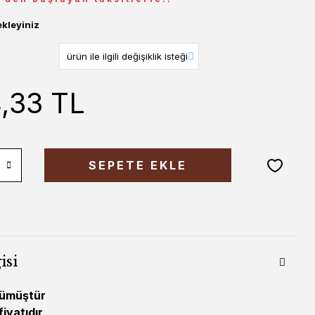
ekleyiniz
4,33 TL
SEPETE EKLE
isi
gümüştür
fiyatıdır