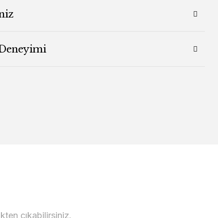
niz
 Deneyimi
en çıkabilirsiniz.