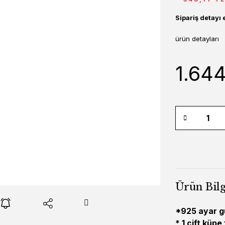
Sipariş detayı 
ürün detayları
1.64
Ürün Bilg
*925 ayar 
* 1 çift küpe 