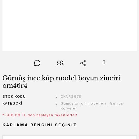
Gümüş ince küp model boyun zinciri
om46r4
STOK KODU
CKNRS679
KATEGORI
Gümüş zincir modelleri
,
Gümüş
Kolyeler
* 500,00 TL den başlayan taksitlerle!!
KAPLAMA RENGINI SEÇINIZ