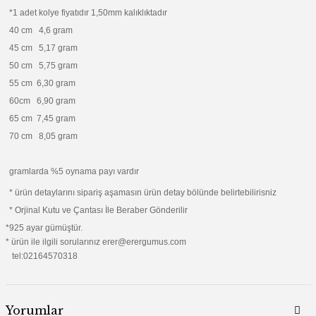
*1 adet kolye fiyatıdır 1,50mm kalıklıktadır
40 cm 4,6 gram
45 cm 5,17 gram
50 cm 5,75 gram
55 cm 6,30 gram
60cm 6,90 gram
65 cm 7,45 gram
70 cm 8,05 gram
gramlarda %5 oynama payı vardır
* ürün detaylarını sipariş aşamasın ürün detay bölünde belirtebilirisniz
* Orjinal Kutu ve Çantası İle Beraber Gönderilir
*925 ayar gümüştür.
* ürün ile ilgili sorularınız erer@erergumus.com
tel:02164570318
Yorumlar