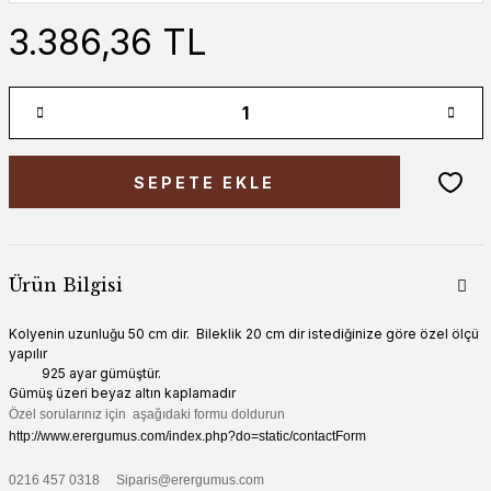
3.386,36 TL
SEPETE EKLE
Ürün Bilgisi
Kolyenin uzunluğu 50 cm dir. Bileklik 20 cm dir istediğinize göre özel ölçü
yapılır
925 ayar gümüştür.
Gümüş üzeri beyaz altın kaplamadır
Özel sorularınız için aşağıdaki formu doldurun
http://www.erergumus.com/index.php?do=static/contactForm
0216 457 0318 Siparis@erergumus.com