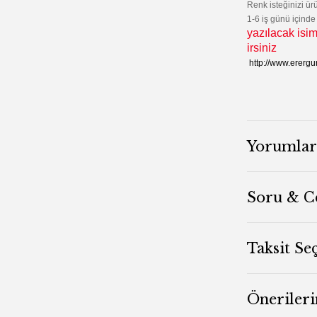
Renk isteğinizi ü
1-6 iş günü içinde
yazılacak isim
irsiniz
http://www.ererg
Yorumlar
Soru & C
Taksit Se
Önerileri