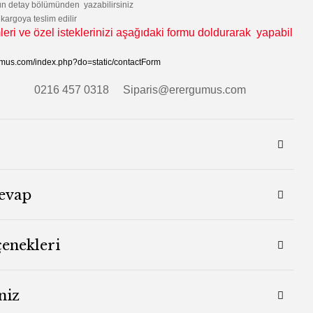
rün detay bölümünden yazabilirsiniz
 kargoya teslim edilir
leri ve özel isteklerinizi aşağıdaki formu doldurarak yapabil
umus.com/index.php?do=static/contactForm
0216 457 0318 Siparis@erergumus.com
evap
çenekleri
niz