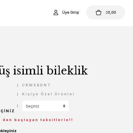
Üye Girişi
0,00
 isimli bileklik
U
CRWXBDNT
Kişiye Özel Ürünler
EÇINIZ
L den başlayan taksitlerle!!
ekleyiniz