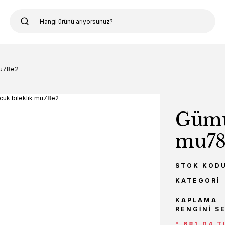
mu78e2
Gümüş
mu78
STOK KOD
KATEGORI
KAPLAMA
RENGINI S
* 681,04 T