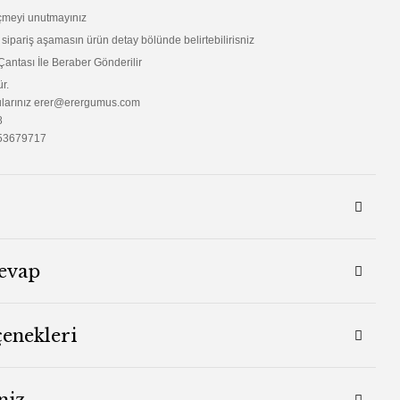
çmeyi unutmayınız
ı sipariş aşamasın ürün detay bölünde belirtebilirisniz
 Çantası İle Beraber Gönderilir
r.
sorularınız erer@erergumus.com
8
53679717
evap
çenekleri
niz