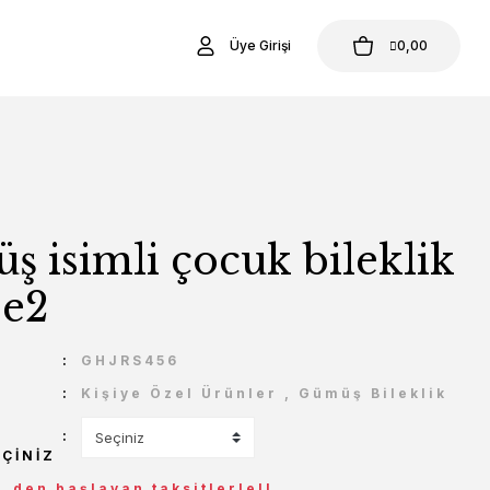
Üye Girişi
0,00
 isimli çocuk bileklik
e2
U
GHJRS456
Kişiye Özel Ürünler
,
Gümüş Bileklik
EÇINIZ
L den başlayan taksitlerle!!