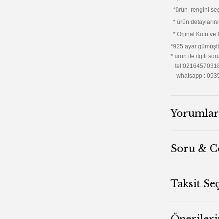
*ürün rengini se
* ürün detayların
* Orjinal Kutu ve
*925 ayar gümüştü
* ürün ile ilgili 
tel:0216457031
whatsapp : 053
Yorumlar
Soru & C
Taksit Se
Önerileri