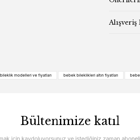
Alışveriş
ileklik modelleri ve fiyatları
bebek bileklikleri altın fiyatları
bebek
Bültenimize katıl
lmak için kaydoluyorsunuz ve istediğiniz zaman abonelikt