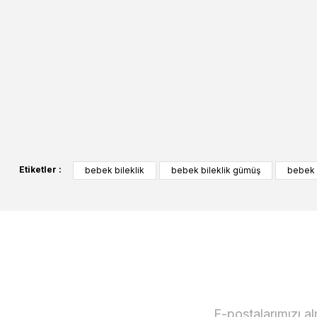
Etiketler :
bebek bileklik
bebek bileklik gümüş
bebek b
E-postalarımızı a