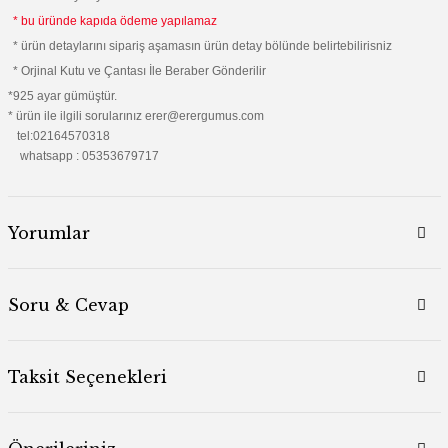
* bu üründe kapıda ödeme yapılamaz
* ürün detaylarını sipariş aşamasın ürün detay bölünde belirtebilirisniz
* Orjinal Kutu ve Çantası İle Beraber Gönderilir
*925 ayar gümüştür.
* ürün ile ilgili sorularınız erer@erergumus.com
tel:02164570318
whatsapp : 05353679717
Yorumlar
Soru & Cevap
Taksit Seçenekleri