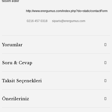
teslim edilir
http://www.erergumus.com/index.php?do=static/contactForm
0216 457 0318 siparis@erergumus.com
Yorumlar
Soru & Cevap
Taksit Seçenekleri
Önerileriniz