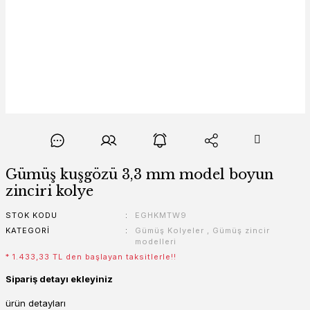
Gümüş kuşgözü 3,3 mm model boyun
zinciri kolye
STOK KODU
EGHKMTW9
KATEGORI
Gümüş Kolyeler
,
Gümüş zincir
modelleri
* 1.433,33 TL den başlayan taksitlerle!!
Sipariş detayı ekleyiniz
ürün detayları