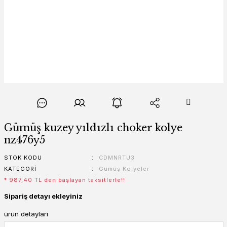
Gümüş kuzey yıldızlı choker kolye
nz476y5
STOK KODU
CDMNRTU3
KATEGORI
Gümüş Kolyeler
* 987,40 TL den başlayan taksitlerle!!
Sipariş detayı ekleyiniz
ürün detayları