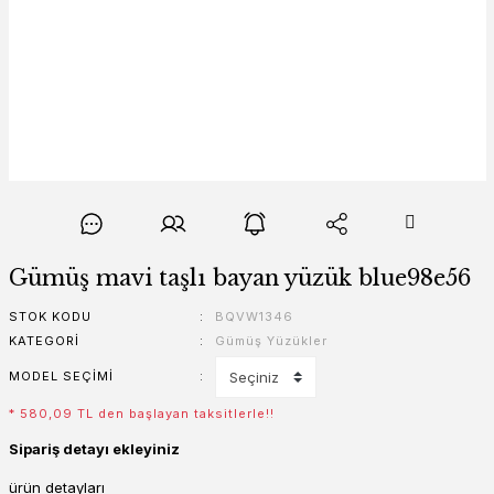
Gümüş mavi taşlı bayan yüzük blue98e56
STOK KODU
BQVW1346
KATEGORI
Gümüş Yüzükler
MODEL SEÇIMI
* 580,09 TL den başlayan taksitlerle!!
Sipariş detayı ekleyiniz
ürün detayları