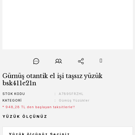
Gümüş otantik el işi taşsız yüzük
bsk411e21n
STOK KODU
A7895FRZHL
KATEGORI
Gümüş Yüzükler
* 948,28 TL den başlayan taksitlerle!!
YÜZÜK ÖLÇÜNÜZ