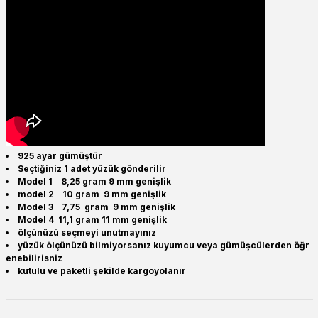
925 ayar gümüştür
Seçtiğiniz 1 adet yüzük gönderilir
Model 1 8,25 gram 9 mm genişlik
model 2 10 gram 9 mm genişlik
Model 3 7,75 gram 9 mm genişlik
Model 4 11,1 gram 11 mm genişlik
ölçünüzü seçmeyi unutmayınız
yüzük ölçünüzü bilmiyorsanız kuyumcu veya gümüşcülerden öğr
enebilirisniz
kutulu ve paketli şekilde kargoyolanır