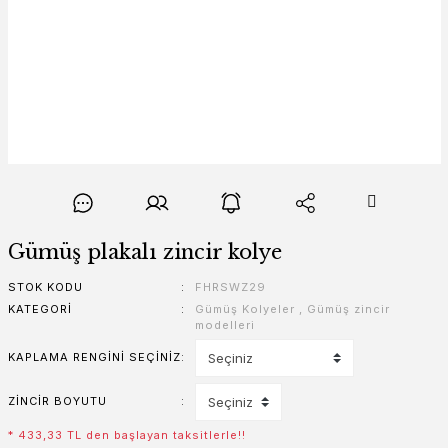
Gümüş plakalı zincir kolye
STOK KODU
FHRSWZ29
KATEGORI
Gümüş Kolyeler
,
Gümüş zincir
modelleri
KAPLAMA RENGINI SEÇINIZ
ZINCIR BOYUTU
* 433,33 TL den başlayan taksitlerle!!