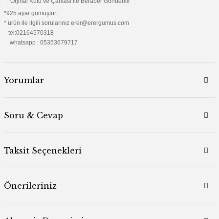
* Orjinal Kutu ve Çantası İle Beraber Gönderilir
*925 ayar gümüştür.
* ürün ile ilgili sorularınız erer@erergumus.com
tel:02164570318
whatsapp : 05353679717
Yorumlar
Soru & Cevap
Taksit Seçenekleri
Önerileriniz