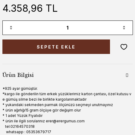
4.358,96 TL
SEPETE EKLE
Ürün Bilgisi
*925 ayar gümüştür.
*kargo ile gönderilin tüm erkek yüzüklerimiz karton çantası, özel kutusu v
e gümüş silme bezi ile birlikte kargolanmaktadır
* yukarıdaki sekmeden parmak ölçünüzü seçmeyi unutmayınız
* ürün ağırlığı15 gram ölçüye gör değişim olur
* 1 adet Yüzük Fiyatıdır
* ürün ile ilgili sorularınız erer@erergumus.com
tel:02164570318
whatsapp : 05353679717