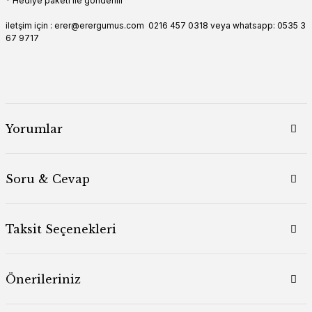
* Hediye paketi ile gönderilir
iletşim için : erer@erergumus.com 0216 457 0318 veya whatsapp: 0535 3
67 9717
Yorumlar
Soru & Cevap
Taksit Seçenekleri
Önerileriniz