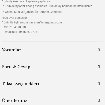
* gümüş üzeri altın kaplama yapılmıştır
* ürün detaylarını sipariş aşamasın ürün detay bölünde belirtebilirisniz
* Orjinal Kutu ve Çantası İle Beraber Gönderilir
*925 ayar gümüştür.
* ürün ile ilgili sorularınız erer@erergumus.com
tel:02164570318
whatsapp : 05353679717
Yorumlar
Soru & Cevap
Taksit Seçenekleri
Önerileriniz