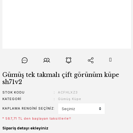
Gümüş tek takmalı çift görünüm küpe
sh71v2
STOK KODU
ACFHLXZ3
KATEGORI
Gümüş Küpe
KAPLAMA RENGINI SEÇINIZ
* 587,71 TL den başlayan taksitlerle!!
Sipariş detayı ekleyiniz