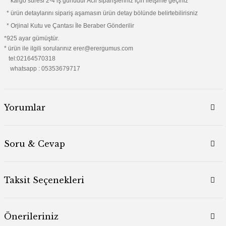
* kargo süresi 2-4 iş günüdür Acil siparişleriniz için iletşime geçiniz
* ürün detaylarını sipariş aşamasın ürün detay bölünde belirtebilirisniz
* Orjinal Kutu ve Çantası İle Beraber Gönderilir
*925 ayar gümüştür.
* ürün ile ilgili sorularınız erer@erergumus.com
tel:02164570318
whatsapp : 05353679717
Yorumlar
Soru & Cevap
Taksit Seçenekleri
Önerileriniz