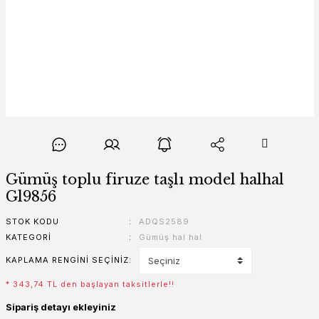
Gümüş toplu firuze taşlı model halhal
Gl9856
STOK KODU
ADQS2589
KATEGORI
Gümüş hal hal
KAPLAMA RENGINI SEÇINIZ
* 343,74 TL den başlayan taksitlerle!!
Sipariş detayı ekleyiniz